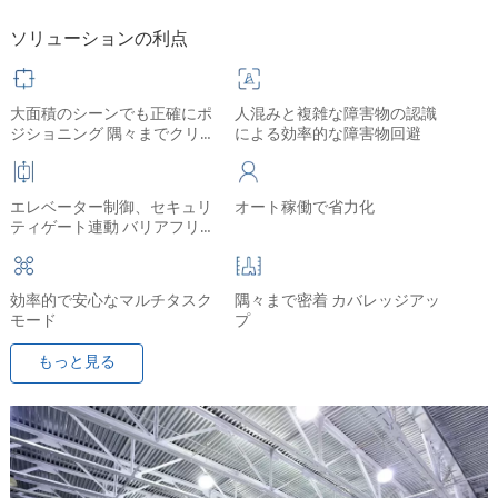
ソリューションの利点
大面積のシーンでも正確にポ
人混みと複雑な障害物の認識
ジショニング 隅々までクリー
による効率的な障害物回避
ニング
エレベーター制御、セキュリ
オート稼働で省力化
ティゲート連動 バリアフリー
の通行
効率的で安心なマルチタスク
隅々まで密着 カバレッジアッ
モード
プ
もっと見る